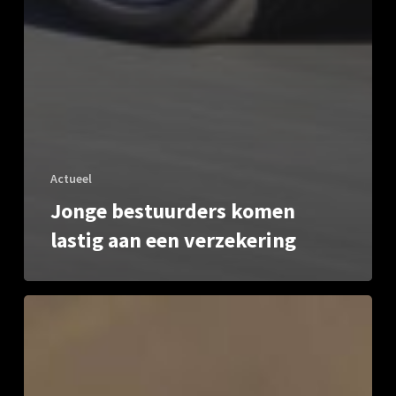
Actueel
Jonge bestuurders komen
lastig aan een verzekering