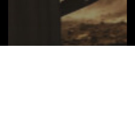
Actueel
Rally-Porsche 911 voor
openbare weg