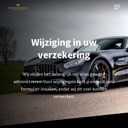
Menu
Skip
to
Close
main
Menu
content
Wijziging in uw
verzekering
Wij vinden het belangrijk om alles goed te
administreren. Voor wijzigingen kunt u onderstaand
formulier invullen, zodat wij dit snel kunnen
verwerken.