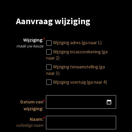
Aanvraag wijziging
Wijziging:
Wijziging adres (ga naar 1)
maak uw keuze
Wijziging incassorekening (ga
naar 2)
Wijziging tenaamstelling (ga
naar 3)
Wijziging voertuig (ga naar 4)
Datum van
date_range
wijziging:
Naam:
volledige naam