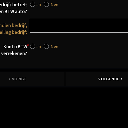
Ja
Nee
drijf; betreft
en BTW auto?
ndien bedrijf,
lling bedrijf:
Ja
Nee
Kunt u BTW
verrekenen?
VORIGE
VOLGENDE
keyboard_arrow_left
keyboard_arrow_right