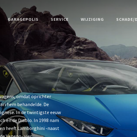
GARAGEPOLIS
SERVICE
WIJZIGING
SCHADE/D
twagens, omdat oprichter
rari hem behandelde. De
lognese. In de twintigste eeuw
ch en de Diablo. In 1998 nam
ien heeft Lamborghini -naast
 de Veneno- vier