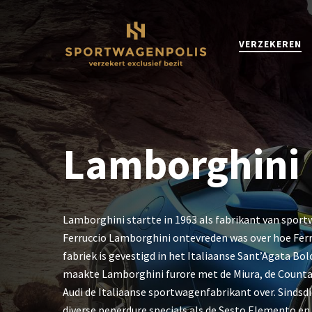
Skip
to
main
VERZEKEREN
content
Lamborghini
Lamborghini startte in 1963 als fabrikant van spor
Ferruccio Lamborghini ontevreden was over hoe Fer
fabriek is gevestigd in het Italiaanse Sant’Agata Bo
maakte Lamborghini furore met de Miura, de Counta
Audi de Italiaanse sportwagenfabrikant over. Sindsd
diverse peperdure specials als de Sesto Elemento en