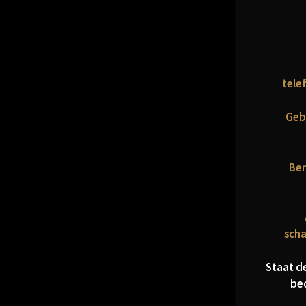
tele
Geb
Ber
scha
Staat d
bed