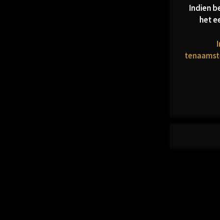
Indien be
het e
I
tenaamste