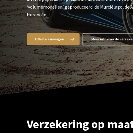
‘volumemodellen’ geproduceerd: de Murciélago, de A
Hurancán.
Offerte aanvragen
Meer info over de verzeke
Verzekering op maa