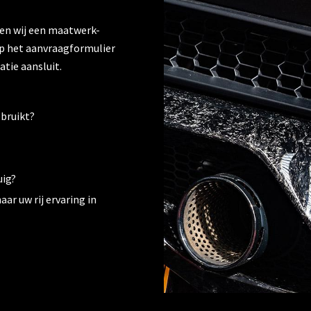
gen wij een maatwerk-
 op het aanvraagformulier
atie aansluit.
ebruikt?
uig?
ar uw rij ervaring in