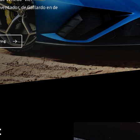
ventador, de Gallardo en de
ring
t