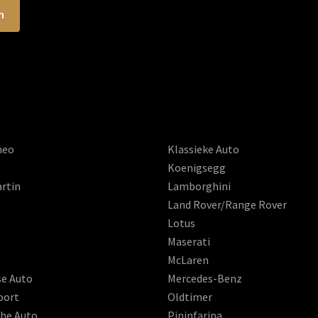
meo
Klassieke Auto
Koenigsegg
rtin
Lamborghini
Land Rover/Range Rover
Lotus
Maserati
McLaren
se Auto
Mercedes-Benz
oort
Oldtimer
che Auto
Pininfarina