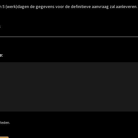
nen 5 (werk)dagen de gegevens voor de definitieve aanvraag zal aanleveren.
s
e:
rleden.