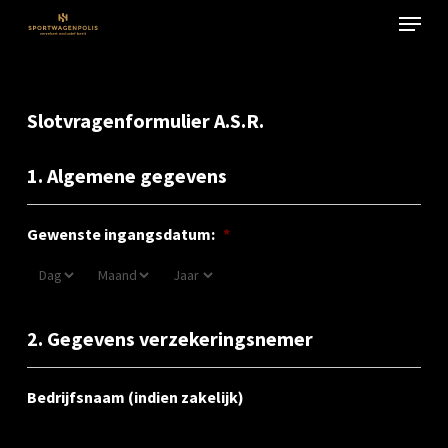
Menu
Skip
to
Close
main
Menu
content
Slotvragenformulier A.S.R.
1. Algemene gegevens
Gewenste ingangsdatum:
*
2. Gegevens verzekeringsnemer
Bedrijfsnaam (indien zakelijk)