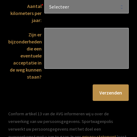
Aantal
kilometers per
jaar:
Zijn er
bijzonderheden
die een
eventuele
acceptatie in
de weg kunnen
staan?
Verzenden
Conform artikel 13 van de AVG informeren wij u over de 
verwerking van uw persoonsgegevens. Sportwagenpolis 
verwerkt uw persoonsgegevens met het doel een 
overeenkomst met u aan te gaan. In ons 
privacy statement
 leest 