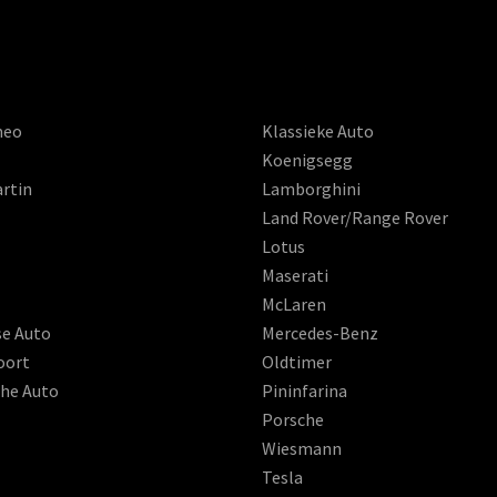
meo
Klassieke Auto
Koenigsegg
rtin
Lamborghini
Land Rover/Range Rover
Lotus
Maserati
McLaren
se Auto
Mercedes-Benz
oort
Oldtimer
che Auto
Pininfarina
Porsche
Wiesmann
Tesla