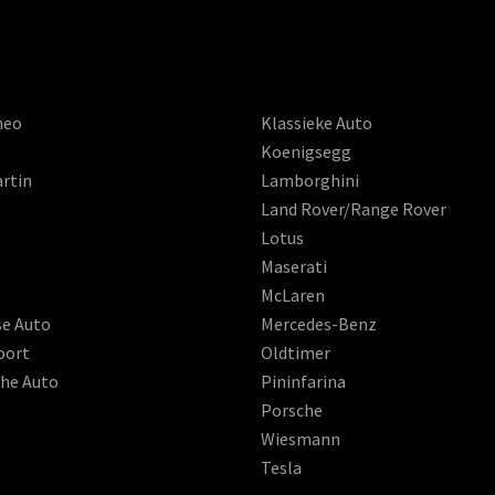
meo
Klassieke Auto
Koenigsegg
rtin
Lamborghini
Land Rover/Range Rover
Lotus
Maserati
McLaren
se Auto
Mercedes-Benz
oort
Oldtimer
che Auto
Pininfarina
Porsche
Wiesmann
Tesla