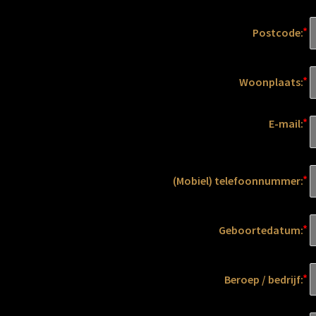
Postcode:
Woonplaats:
E-mail:
(Mobiel) telefoonnummer:
Geboortedatum:
Beroep / bedrijf: