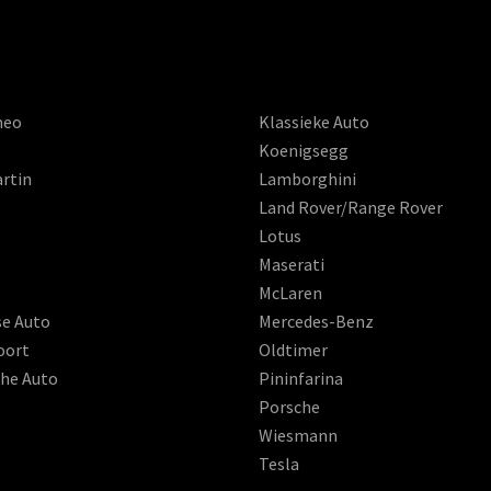
meo
Klassieke Auto
Koenigsegg
rtin
Lamborghini
Land Rover/Range Rover
Lotus
Maserati
McLaren
se Auto
Mercedes-Benz
oort
Oldtimer
che Auto
Pininfarina
Porsche
Wiesmann
Tesla