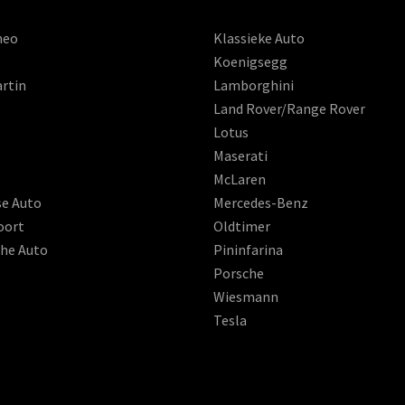
meo
Klassieke Auto
Koenigsegg
rtin
Lamborghini
Land Rover/Range Rover
Lotus
Maserati
McLaren
se Auto
Mercedes-Benz
oort
Oldtimer
che Auto
Pininfarina
Porsche
Wiesmann
Tesla