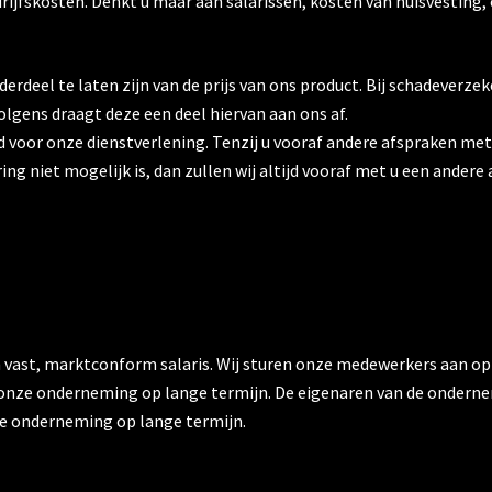
ijfskosten. Denkt u maar aan salarissen, kosten van huisvesting
deel te laten zijn van de prijs van ons product. Bij schadeverzek
lgens draagt deze een deel hiervan aan ons af.
ld voor onze dienstverlening. Tenzij u vooraf andere afspraken me
ing niet mogelijk is, dan zullen wij altijd vooraf met u een ande
ast, marktconform salaris. Wij sturen onze medewerkers aan op 
en onze onderneming op lange termijn. De eigenaren van de ondern
nze onderneming op lange termijn.